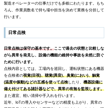
製造オペレーターの仕事だけでも多岐にわたります。もち
ろん、作業員数名で持ち場や担当を決めて業務を分担して
行います。
日常点検
日常点検は保守の基本です。
ここで過去の状態と比較しな
がら異常を発見し、設備の機能の維持や事故を未然に防ぐ
ために行います。
点検内容としては、工場内を巡回し、運転状態にある機器
を点検者の
視覚(
目視)、聴覚(異音)、臭覚(におい)、触覚
(温度や振動)などの五感を使って点検
したり、
機器設備に
備え付けてある諸計器などで、異常の有無を監視します。
また適宜、軽い清掃や手入れを行います。
近年、IoTの導入やセンサーなどの精度も上がり、異常の